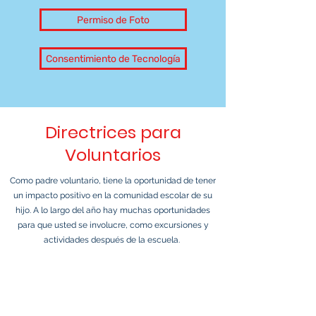
Permiso de Foto
Consentimiento de Tecnología
Directrices para
Voluntarios
Como padre voluntario, tiene la oportunidad de tener
un impacto positivo en la comunidad escolar de su
hijo. A lo largo del año hay muchas oportunidades
para que usted se involucre, como excursiones y
actividades después de la escuela. ​
Se han creado pautas de cumplimiento que describen
lo que se requiere de los empleados de la escuela y la
parroquia, los voluntarios de la escuela y la parroquia,
los sacerdotes, los diáconos, los seminaristas y los