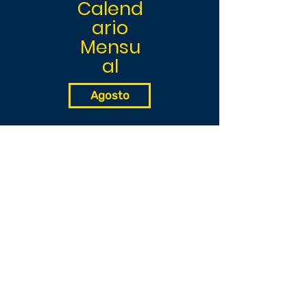
Calend
ario
Mensu
al
Agosto